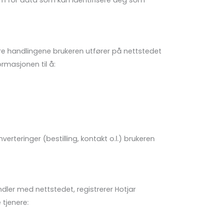
orm for data som kan identifisere deg som
re handlingene brukeren utfører på nettstedet
masjonen til å:
rteringer (bestilling, kontakt o.l.) brukeren
ler med nettstedet, registrerer Hotjar
 tjenere: