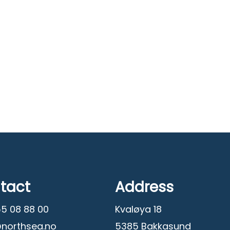
tact
Address
55 08 88 00
Kvaløya 18
northsea.no
5385 Bakkasund