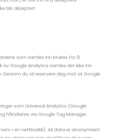
i, osv.) er stilt inn til å akseptere
e blir akseptert.
Dataene som samles inn brukes for å
uk av Google Analytics samles det ikke inn
e. Dersom du vil reservere deg mot at Google
ninger som Universal Analytics (Google
es og håndteres via Google Tag Manager.
ven» i en nettbutikk). All data er anonymisert