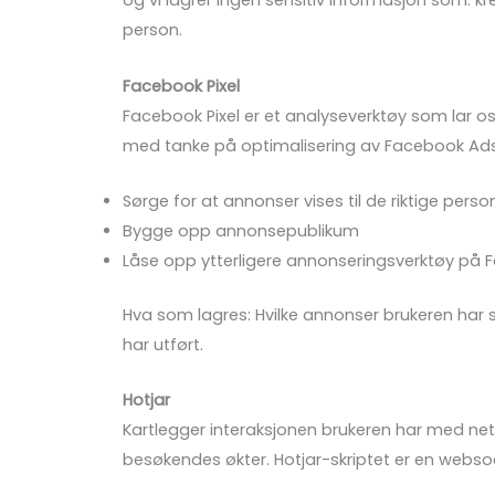
og vi lagrer ingen sensitiv informasjon som: 
person.
Facebook
Pixel
Facebook Pixel er et analyseverktøy som lar o
med tanke på optimalisering av Facebook Ads
Sørge for at annonser vises til de riktige pers
Bygge opp annonsepublikum
Låse opp ytterligere annonseringsverktøy på
Hva som lagres: Hvilke annonser brukeren har se
har utført.
Hotjar
Kartlegger interaksjonen brukeren har med net
besøkendes økter. Hotjar-skriptet er en websoc