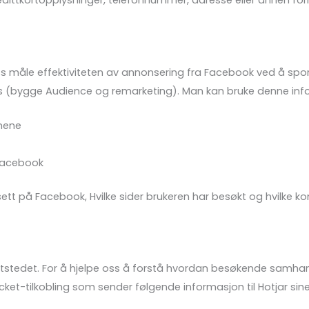
kredittkortopplysninger, telefonnummer, adresse eller annen f
ss måle effektiviteten av annonsering fra Facebook ved å spo
 (bygge Audience og remarketing). Man kan bruke denne infor
onene
 Facebook
tt på Facebook, Hvilke sider brukeren har besøkt og hvilke konve
tstedet. For å hjelpe oss å forstå hvordan besøkende samhand
ket-tilkobling som sender følgende informasjon til Hotjar sine