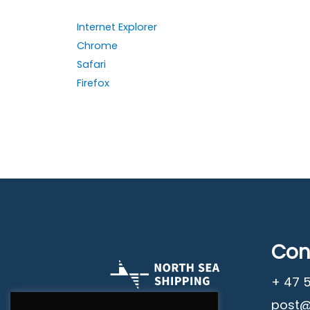
Internet Explorer
Chrome
Safari
Firefox
Con
+ 47 
post@