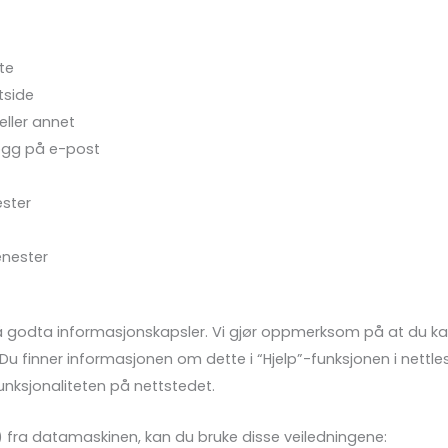
te
tside
ller annet
logg på e-post
ester
enester
til å godta informasjonskapsler. Vi gjør oppmerksom på at du ka
r. Du finner informasjonen om dette i “Hjelp”-funksjonen i ne
unksjonaliteten på nettstedet.
s) fra datamaskinen, kan du bruke disse veiledningene: