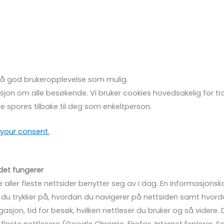
 så god brukeropplevelse som mulig.
jon om alle besøkende. Vi bruker cookies hovedsakelig for tr
e spores tilbake til deg som enkeltperson.
your consent.
det fungerer
aller fleste nettsider benytter seg av i dag. En informasjonskap
a du trykker på, hvordan du navigerer på nettsiden samt hvord
jon, tid for besøk, hvilken nettleser du bruker og så videre. De