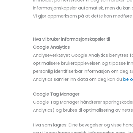
innholdet på nettstedet til deg som bruker. De fl
informasjonskapsler automatisk, men du kan selv
Vi gjør oppmerksom på at dette kan medføre a
Hva vi bruker informasjonskapsler til
Google Analytics
Analyseverktøyet Google Analytics benyttes fo
optimalisere brukeropplevelsen og tilpasse innh
personlig identifiserbar informasjon om deg 
Analytics samler inn data om deg kan du
be o
Google Tag Manager
Google Tag Manager håndterer sporingskoder og
Analytics) og brukes til optimalisering av ne
Hva som lagres: Dine bevegelser og visse handl