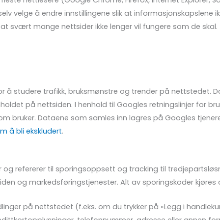
este nettlesere (Google Chrome, Firefox, Internet Explorer, Safar
 velge å endre innstillingene slik at informasjonskapslene ikk
t svært mange nettsider ikke lenger vil fungere som de skal.
r å studere trafikk, bruksmønstre og trender på nettstedet. 
oldet på nettsiden. I henhold til Googles retningslinjer for br
som bruker. Dataene som samles inn lagres på Googles tjener
m å bli ekskludert
.
 refererer til sporingsoppsett og tracking til tredjepartsløs
ttsiden og markedsføringstjenester. Alt av sporingskoder kjør
inger på nettstedet (f.eks. om du trykker på «Legg i handlekur